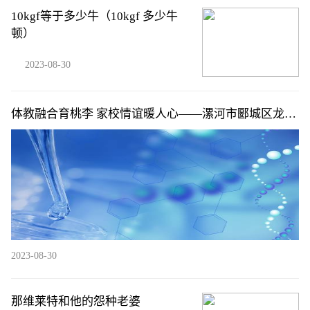
10kgf等于多少牛（10kgf 多少牛
顿）
2023-08-30
体教融合育桃李 家校情谊暖人心——漯河市郾城区龙城
镇中心小学家长向学校赠送锦旗
2023-08-30
那维莱特和他的怨种老婆