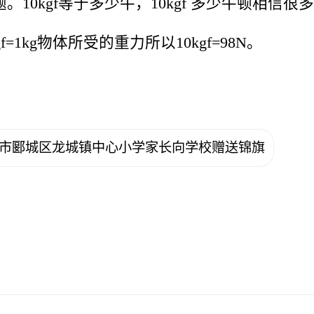
10kgf等于多少牛，10kgf 多少牛顿相信
=1kg物体所受的重力所以10kgf=98N。
。
河市郾城区龙城镇中心小学家长向学校赠送锦旗