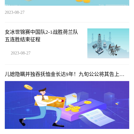
2023-08-27
女冰世锦赛中国队2-1战胜荷兰队
五连胜结束征程
2023-08-27
儿媳隐瞒并独吞抚恤金长达9年！九旬公公将其告上法
庭，法院判了！