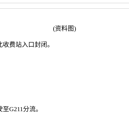
(资料图)
北收费站入口封闭。
至G211分流。