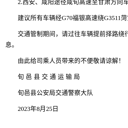
2.西安、咸阳途径咸旬高速至甘肃方向
建议所有车辆经G70福银高速绕G351
交通管制期间，请过往车辆提前择路绕
息。
由此给司乘人员带来的不便敬请谅解！
旬 邑 县 交 通 运 输 局
旬邑县公安局交通警察大队
2023年8月25日