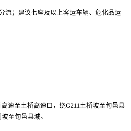
速分流；建议七座及以上客运车辆、危化品运
百高速至土桥高速口，绕G211土桥坡至旬邑县
北门坡至旬邑县城。