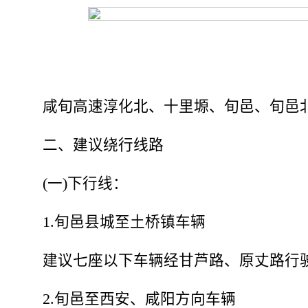
咸旬高速淳化北、十里塬、旬邑、旬邑
二、建议绕行线路
(一)下行线：
1.旬邑县城至土桥镇车辆
建议七座以下车辆经甘芦路、原丈路行驶
2.旬邑至西安、咸阳方向车辆