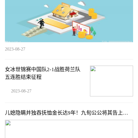
2023-08-27
女冰世锦赛中国队2-1战胜荷兰队
五连胜结束征程
2023-08-27
儿媳隐瞒并独吞抚恤金长达9年！九旬公公将其告上法
庭，法院判了！