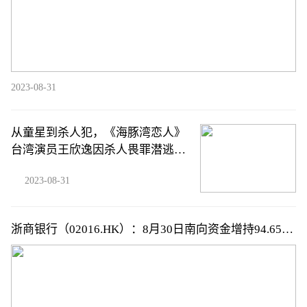
2023-08-31
从童星到杀人犯，《海豚湾恋人》
台湾演员王欣逸因杀人畏罪潜逃被
通缉
2023-08-31
浙商银行（02016.HK）：8月30日南向资金增持94.65万
股