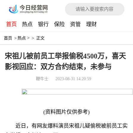
首页
热点
银行
保险
资管
理财
>
首页
>
热点
>
正文
宋祖儿被前员工举报偷税4500万，喜天
影视回应：双方合约结束，未参与
鞭牛士
2023-08-31 14:20:59
(资料图片仅供参考)
近日，有网友爆料演员宋祖儿疑偷税被前员工实