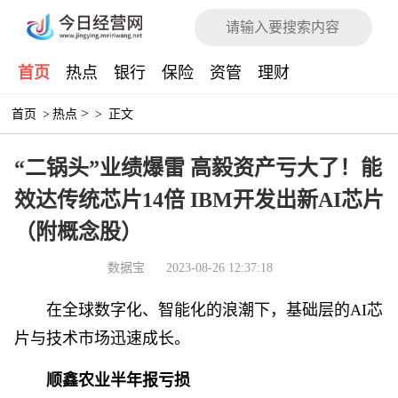
首页
热点
银行
保险
资管
理财
>
首页
>
热点
>
正文
“二锅头”业绩爆雷 高毅资产亏大了！能
效达传统芯片14倍 IBM开发出新AI芯片
（附概念股）
数据宝
2023-08-26 12:37:18
在全球数字化、智能化的浪潮下，基础层的AI芯
片与技术市场迅速成长。
顺鑫农业半年报亏损