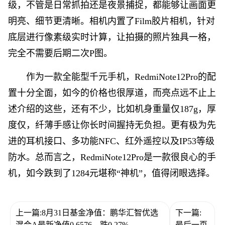
级，不管是日常抓拍还是夜景捕捉，都能够让画面更
明亮、细节更清晰。相机内置了Film胶片相机，针对
底层进行像素级实时计算，让拍摄的照片独具一格，
完全不需要后期二次P图。
作为一款全能型千元手机，RedmiNote12Pro的配
置十分全面，如今的价格也很厚道，而亮点远不止上
述介绍的这些，还有不少，比如机身重量仅187g，厚
度仅，纤薄手感让你长时间握持无负担。更有极为先
进的耳机接口、多功能NFC、红外遥控以及IP53等级
防水。总而言之，RedmiNote12Pro是一款很良心的手
机，如今跌到了1284元堪称“神机”，值得闭眼选择。
上一篇:8月31日基金净值：鹏华汇智优选
下一篇:
混合A最新净值0.6576，跌0.27%
最后一页