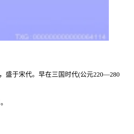
于宋代。早在三国时代(公元220—280
宴。