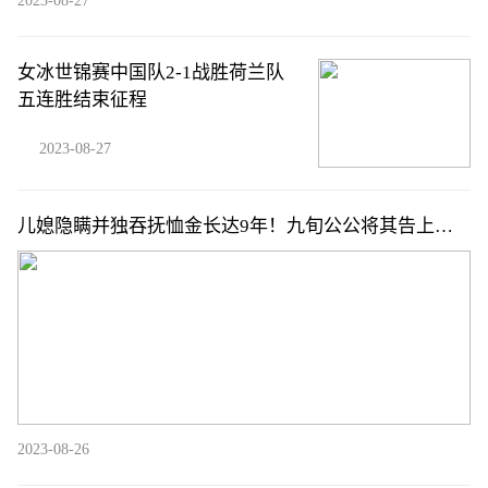
2023-08-27
女冰世锦赛中国队2-1战胜荷兰队
五连胜结束征程
2023-08-27
儿媳隐瞒并独吞抚恤金长达9年！九旬公公将其告上法
庭，法院判了！
2023-08-26