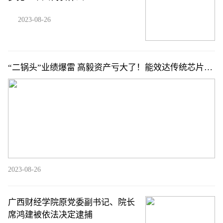
2023-08-26
“二锅头”业绩爆雷 高毅资产亏大了！能效达传统芯片14
倍 IBM开发出新AI芯片（附概念股）
2023-08-26
广西财经学院原党委副书记、院长
席鸿建被依法决定逮捕