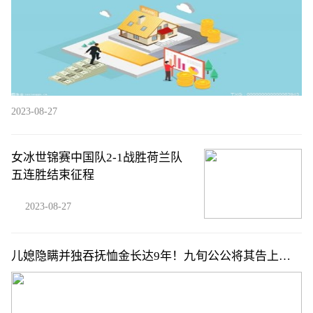
2023-08-27
女冰世锦赛中国队2-1战胜荷兰队
五连胜结束征程
2023-08-27
儿媳隐瞒并独吞抚恤金长达9年！九旬公公将其告上法
庭，法院判了！