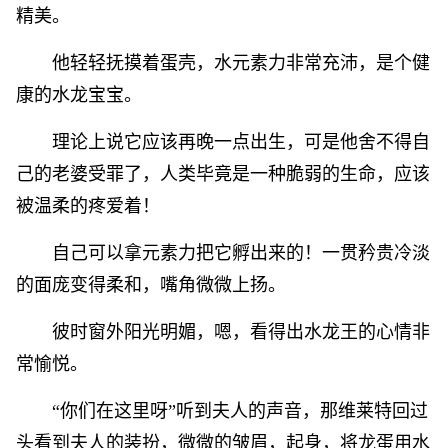
精美。
他轻轻抚摸着蛋壳，水元素力非常充沛，是个健
康的水龙宝宝。
理论上说它应该再晚一点出生，可是他舍不得自
己的老婆受罪了，人类毕竟是一种脆弱的生命，应该
被温柔的疼爱着！
自己可以拿元素力把它孵出来的！一贯矜贵冷淡
的面庞变得柔和，嘴角微微上扬。
彼时窗外阳光明媚，嗯，看得出水龙王的心情非
常愉悦。
“你们在这里呀”听到夫人的声音，那维莱特回过
头看到夫人的装扮，微微的皱眉，起身，将龙蛋用水