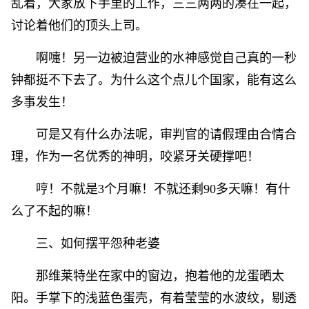
乱着，大家放下手里的工作，三三两两的凑在一起，
讨论着他们的顶头上司。
啊嚏！另一边被迫营业的水神感觉自己真的一秒
钟都挺不下去了。为什么这个点儿个国家，能有这么
多事发生！
可是又有什么办法呢，审判官的请假理由合情合
理，作为一名优秀的神明，咬紧牙关硬撑吧！
哼！不就是3个月嘛！不就还剩90多天嘛！有什
么了不起的嘛！
三、如何摆平怨种老婆
那维莱特坐在家中的窗边，抱着他的龙蛋晒太
阳。手掌下的浅蓝色蛋壳，有着莹莹的水波纹，剔透