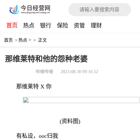
首页
热点
银行
保险
资管
理财
>
首页
>
热点
>
正文
那维莱特和他的怨种老婆
哔哩哔哩
2023-08-30 09:16:52
那维莱特 X 你
(资料图)
有私设，ooc归我