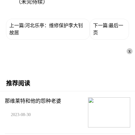
（未完待续）
上一篇:河北乐亭：维修保护李大钊
下一篇:最后一
故居
页
x
推荐阅读
那维莱特和他的怨种老婆
2023-08-30