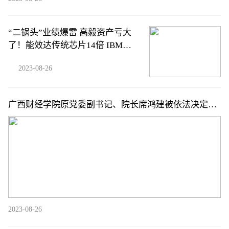
“二锅头”业绩爆雷 高毅资产亏大
了！能效达传统芯片14倍 IBM开
发出新AI芯片（附概念股）
2023-08-26
广西财经学院原党委副书记、院长席鸿建被依法决定逮
捕
2023-08-26