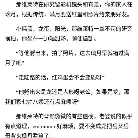
那维莱特在研究留影机镜头和布景，你的家人在
璃月，根据传统，满月要送红蛋和照片给亲朋好友。
小摇篮，龙蛋，阳光，那维莱特一丝不苟的研究
摆拍，你坐在一边喝甜汤，顺便捣乱。
“等他孵出来，拍了照片，送去璃月早就错过满
月了吧”
“走陆路的话，红鸡蛋会不会变质呀”
“他孵出来是龙还是人形呀老公，如果是龙，那
我们家七姑八姨还有点麻烦呀”
那维莱特的背影微微的有些僵硬，老婆说的似乎
有点道理，emmmmm好麻烦，要不变成龙把岳父岳
母背来枫丹看算了。