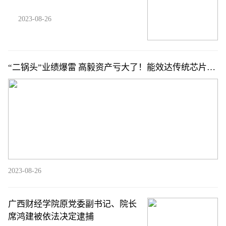
2023-08-26
“二锅头”业绩爆雷 高毅资产亏大了！能效达传统芯片14
倍 IBM开发出新AI芯片（附概念股）
2023-08-26
广西财经学院原党委副书记、院长
席鸿建被依法决定逮捕