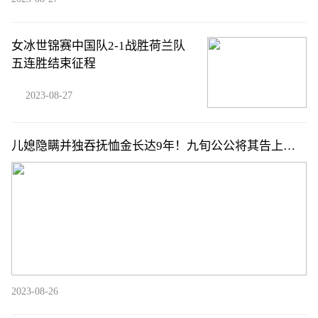
女冰世锦赛中国队2-1战胜荷兰队
五连胜结束征程
2023-08-27
儿媳隐瞒并独吞抚恤金长达9年！九旬公公将其告上法
庭，法院判了！
2023-08-26